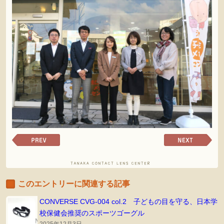
前
次
の
の
ペ
ペ
ー
ー
ジ
ジ
このエントリーに関連する記事
へ
へ
CONVERSE CVG-004 col.2 子どもの目を守る、日本学
校保健会推奨のスポーツゴーグル
2025年12月3日