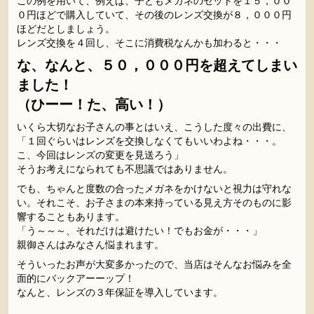
この例を用いて、例えば、子どもメガネのセットを１５，００
０円ほどで購入していて、その後のレンズ交換が８，０００円
ほどだとしましょう。
レンズ交換を４回し、そこに消費税なんかも加わると・・・
な、なんと、５０，０００円を超えてしまい
ました！
（ひーー！た、高い！）
いくら大切なお子さんの事とはいえ、こうした度々の出費に、
「１回ぐらいはレンズを交換しなくてもいいわよね・・・。
こ、今回はレンズの変更を見送ろう」
そうお考えになられても不思議ではありません。
でも、ちゃんと度数の合ったメガネをかけないと視力は守れな
い。それこそ、お子さまの本来持っている見え方そのものに影
響することもあります。
「う～～～、それだけは避けたい！でもお金が・・・」
親御さんはみなさん悩まれます。
そういったお声が大変多かったので、当店はそんなお悩みを全
面的にバックアーーップ！
なんと、レンズの３年保証を導入しています。