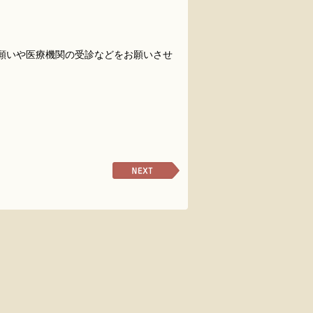
願いや医療機関の受診などをお願いさせ
次
の
ペ
ー
ジ
へ