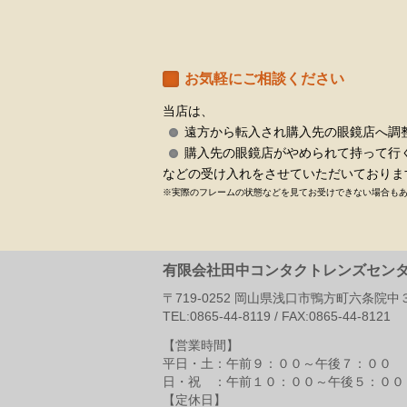
お気軽にご相談ください
当店は、
遠方から転入され購入先の眼鏡店へ調
購入先の眼鏡店がやめられて持って行
などの受け入れをさせていただいておりま
※実際のフレームの状態などを見てお受けできない場合も
有限会社田中コンタクトレンズセン
〒
719-0252
岡山県
浅口市
鴨方町六条院中
TEL:
0865-44-8119
/ FAX:
0865-44-8121
【営業時間】
平日・土：午前９：００～午後７：００
日・祝 ：午前１０：００～午後５：００
【定休日】