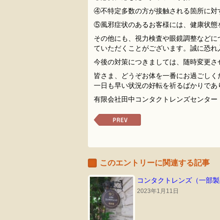
④不特定多数の方が接触される箇所に対
⑤風邪症状のあるお客様には、健康状態
その他にも、視力検査や眼鏡調整などに
ていただくことがございます。誠に恐れ
今後の対策につきましては、随時変更さ
皆さま、どうぞお体を一番にお過ごしく
一日も早い状況の好転を祈るばかりであ
有限会社田中コンタクトレンズセンター
前
の
ペ
ー
ジ
このエントリーに関連する記事
へ
コンタクトレンズ（一部製
2023年1月11日