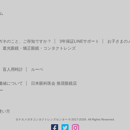
ム
ガネのこと、ご存知ですか？
3年保証LINEサポート
お子さまの
遮光眼鏡・矯正眼鏡・コンタクトレンズ
盲人用時計
ルーペ
価値について
日本眼科医会 推奨眼鏡店
ー
使い方
タナカメガネコンタクトレンズセンター © 2017-2026. All Rights Reserved.