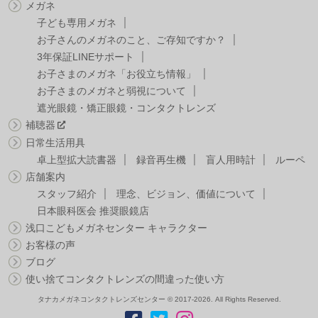
メガネ
子ども専用メガネ
お子さんのメガネのこと、ご存知ですか？
3年保証LINEサポート
お子さまのメガネ「お役立ち情報」
お子さまのメガネと弱視について
遮光眼鏡・矯正眼鏡・コンタクトレンズ
補聴器
日常生活用具
卓上型拡大読書器
録音再生機
盲人用時計
ルーペ
店舗案内
スタッフ紹介
理念、ビジョン、価値について
日本眼科医会 推奨眼鏡店
浅口こどもメガネセンター キャラクター
お客様の声
ブログ
使い捨てコンタクトレンズの間違った使い方
タナカメガネコンタクトレンズセンター © 2017-2026. All Rights Reserved.