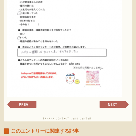
前
次
の
の
ペ
ペ
ー
ー
ジ
ジ
このエントリーに関連する記事
へ
へ